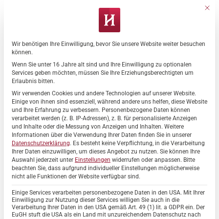
Zum
Mit di
Inhalt
springen
Wir benötigen Ihre Einwilligung, bevor Sie unsere Website weiter besuchen
Datenschutz-Präferenz
können.
Wenn Sie unter 16 Jahre alt sind und Ihre Einwilligung zu optionalen
ALLGEMEIN
,
HAUS DER RUHE
,
HEIDEHAUS
,
KONZERTE
Services geben möchten, müssen Sie Ihre Erziehungsberechtigten um
Open-Air-Konzert mit Freddy
Erlaubnis bitten.
Caruso in den Hahne Residenzen
Wir verwenden Cookies und andere Technologien auf unserer Website.
Einige von ihnen sind essenziell, während andere uns helfen, diese Website
und Ihre Erfahrung zu verbessern.
Personenbezogene Daten können
verarbeitet werden (z. B. IP-Adressen), z. B. für personalisierte Anzeigen
und Inhalte oder die Messung von Anzeigen und Inhalten.
Weitere
Informationen über die Verwendung Ihrer Daten finden Sie in unserer
26
Datenschutzerklärung
.
Es besteht keine Verpflichtung, in die Verarbeitung
März
Ihrer Daten einzuwilligen, um dieses Angebot zu nutzen.
Sie können Ihre
Auswahl jederzeit unter
Einstellungen
widerrufen oder anpassen.
Bitte
beachten Sie, dass aufgrund individueller Einstellungen möglicherweise
nicht alle Funktionen der Website verfügbar sind.
Einige Services verarbeiten personenbezogene Daten in den USA. Mit Ihrer
Einwilligung zur Nutzung dieser Services willigen Sie auch in die
Verarbeitung Ihrer Daten in den USA gemäß Art. 49 (1) lit. a GDPR ein. Der
EuGH stuft die USA als ein Land mit unzureichendem Datenschutz nach