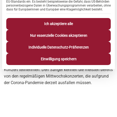
EU-Standards ein. Es besteht beispielsweise die Gefahr, dass US-Behörden
personenbezogene Daten in Überwachungsprogrammen verarbeiten, ohne
dass für Europäerinnen und Europäer eine Klagemöglichkeit besteht.
Die Bewohnerinnen und Bewohner der beiden Hahne
Ich akzeptiere alle
Residenzen „Haus der Ruhe“ und „Heidehaus“ müssen trotz
Infektionsschutz nicht auf Konzerte verzichten. Denn am
Nur essenzielle Cookies akzeptieren
Samstag, 28. März tritt der Schlagersänger Freddy Caruso
nicht in – sondern VOR den beiden Häusern auf.
Individuelle Datenschutz-Präferenzen
In einem Open-Air-Konzert können die pflegebedürftigen
Einwilligung speichern
Menschen von ihren Balkonen aus sicherer Entfernung am
Konzert teilnehmen. Den Sänger kennen die meisten bereits
von den regelmäßigen Mittwochskonzerten, die aufgrund
der Corona-Pandemie derzeit ausfallen müssen.