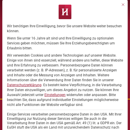
Zum
Mit di
Inhalt
springen
Wir benötigen Ihre Einwilligung, bevor Sie unsere Website weiter besuchen
Datenschutz-Präferenz
können.
Wenn Sie unter 16 Jahre alt sind und Ihre Einwilligung zu optionalen
Services geben möchten, müssen Sie Ihre Erziehungsberechtigten um
Erlaubnis bitten.
Hahne Residenz
Wir verwenden Cookies und andere Technologien auf unserer Website.
Einige von ihnen sind essenziell, während andere uns helfen, diese Website
„Heidehaus“
und Ihre Erfahrung zu verbessern.
Personenbezogene Daten können
verarbeitet werden (z. B. IP-Adressen), z. B. für personalisierte Anzeigen
und Inhalte oder die Messung von Anzeigen und Inhalten.
Weitere
Ihre Residenz im Grünen
Informationen über die Verwendung Ihrer Daten finden Sie in unserer
Datenschutzerklärung
.
Es besteht keine Verpflichtung, in die Verarbeitung
Ihrer Daten einzuwilligen, um dieses Angebot zu nutzen.
Sie können Ihre
Auswahl jederzeit unter
Einstellungen
widerrufen oder anpassen.
Bitte
beachten Sie, dass aufgrund individueller Einstellungen möglicherweise
nicht alle Funktionen der Website verfügbar sind.
Einige Services verarbeiten personenbezogene Daten in den USA. Mit Ihrer
Einwilligung zur Nutzung dieser Services willigen Sie auch in die
Verarbeitung Ihrer Daten in den USA gemäß Art. 49 (1) lit. a GDPR ein. Der
Das Seniorenheim im Grünen in
EuGH stuft die USA als ein Land mit unzureichendem Datenschutz nach