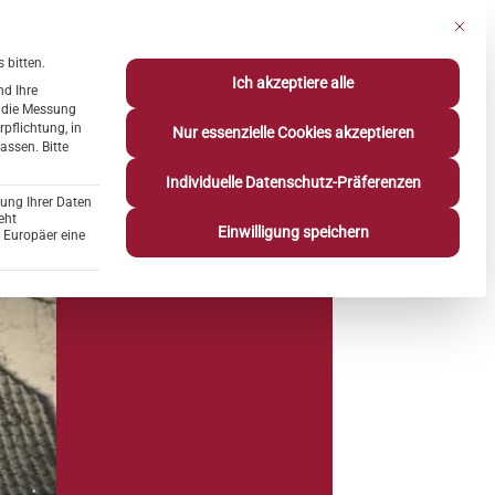
ahne-residenzen.de
0511 36736-1001
Mit die
 bitten.
Ich akzeptiere alle
nd Ihre
Leine
Infos
Über uns
r die Messung
Karriere
rpflichtung, in
Nur essenzielle Cookies akzeptieren
passen.
Bitte
Individuelle Datenschutz-Präferenzen
tung Ihrer Daten
eht
Einwilligung speichern
 Europäer eine