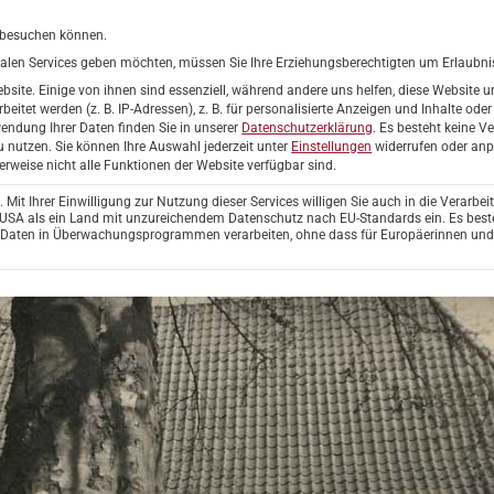
info@h
r besuchen können.
onalen Services geben möchten, müssen Sie Ihre Erziehungsberechtigten um Erlaubnis
ite. Einige von ihnen sind essenziell, während andere uns helfen, diese Website u
er Ruhe
Heidehaus
Steinhuder Meer
Rethen an der 
tet werden (z. B. IP-Adressen), z. B. für personalisierte Anzeigen und Inhalte ode
endung Ihrer Daten finden Sie in unserer
Datenschutzerklärung
.
Es besteht keine Ve
u nutzen.
Sie können Ihre Auswahl jederzeit unter
Einstellungen
widerrufen oder an
erweise nicht alle Funktionen der Website verfügbar sind.
it Ihrer Einwilligung zur Nutzung dieser Services willigen Sie auch in die Verarbei
ie USA als ein Land mit unzureichendem Datenschutz nach EU-Standards ein. Es best
e Daten in Überwachungsprogrammen verarbeiten, ohne dass für Europäerinnen und