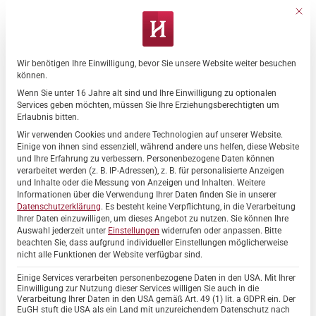
Zum
Mit di
Inhalt
springen
Wir benötigen Ihre Einwilligung, bevor Sie unsere Website weiter besuchen
Datenschutz-Präferenz
können.
Wenn Sie unter 16 Jahre alt sind und Ihre Einwilligung zu optionalen
ALLGEMEIN
,
STEINHUDER MEER
Services geben möchten, müssen Sie Ihre Erziehungsberechtigten um
Hahne Residenz „Steinhuder
Erlaubnis bitten.
Meer“: Fertig!
Wir verwenden Cookies und andere Technologien auf unserer Website.
Einige von ihnen sind essenziell, während andere uns helfen, diese Website
und Ihre Erfahrung zu verbessern.
Personenbezogene Daten können
verarbeitet werden (z. B. IP-Adressen), z. B. für personalisierte Anzeigen
und Inhalte oder die Messung von Anzeigen und Inhalten.
Weitere
Informationen über die Verwendung Ihrer Daten finden Sie in unserer
Datenschutzerklärung
.
Es besteht keine Verpflichtung, in die Verarbeitung
04
Ihrer Daten einzuwilligen, um dieses Angebot zu nutzen.
Sie können Ihre
Juni
Auswahl jederzeit unter
Einstellungen
widerrufen oder anpassen.
Bitte
beachten Sie, dass aufgrund individueller Einstellungen möglicherweise
nicht alle Funktionen der Website verfügbar sind.
Einige Services verarbeiten personenbezogene Daten in den USA. Mit Ihrer
Einwilligung zur Nutzung dieser Services willigen Sie auch in die
Verarbeitung Ihrer Daten in den USA gemäß Art. 49 (1) lit. a GDPR ein. Der
EuGH stuft die USA als ein Land mit unzureichendem Datenschutz nach