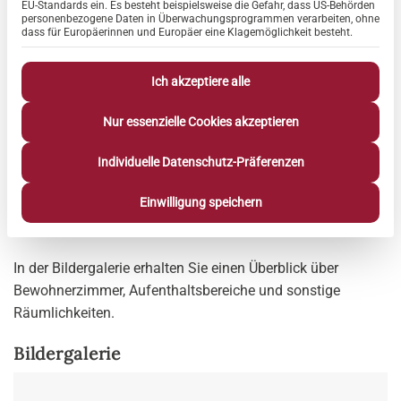
EU-Standards ein. Es besteht beispielsweise die Gefahr, dass US-Behörden
personenbezogene Daten in Überwachungsprogrammen verarbeiten, ohne
dass für Europäerinnen und Europäer eine Klagemöglichkeit besteht.
Ich akzeptiere alle
Die Hahne Residenz „Steinhuder Meer“ ist fertig! Nach
Nur essenzielle Cookies akzeptieren
knapp zweijähriger Bauphase hat das Pflegeheim nun
seinen Betrieb aufgenommen. Nach und nach werden hier
Individuelle Datenschutz-Präferenzen
79 Bewohner stationär gepflegt, in 25 Apartments genießen
Einwilligung speichern
Senioren Betreutes Wohnen und die Tagespflege heißt 25
Gäste willkommen.
In der Bildergalerie erhalten Sie einen Überblick über
Bewohnerzimmer, Aufenthaltsbereiche und sonstige
Räumlichkeiten.
Bildergalerie