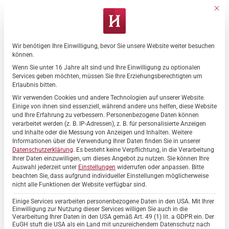
Zum
Mit di
Inhalt
springen
Wir benötigen Ihre Einwilligung, bevor Sie unsere Website weiter besuchen
Datenschutz-Präferenz
können.
Wenn Sie unter 16 Jahre alt sind und Ihre Einwilligung zu optionalen
ALLGEMEIN
,
HEIDEHAUS
Services geben möchten, müssen Sie Ihre Erziehungsberechtigten um
15 Jahre Hahne Residenz
Erlaubnis bitten.
„Heidehaus“: Sommerfest lockt
Wir verwenden Cookies und andere Technologien auf unserer Website.
Einige von ihnen sind essenziell, während andere uns helfen, diese Website
hunderte Besucher
und Ihre Erfahrung zu verbessern.
Personenbezogene Daten können
verarbeitet werden (z. B. IP-Adressen), z. B. für personalisierte Anzeigen
und Inhalte oder die Messung von Anzeigen und Inhalten.
Weitere
Informationen über die Verwendung Ihrer Daten finden Sie in unserer
Datenschutzerklärung
.
Es besteht keine Verpflichtung, in die Verarbeitung
Ihrer Daten einzuwilligen, um dieses Angebot zu nutzen.
Sie können Ihre
24
Auswahl jederzeit unter
Einstellungen
widerrufen oder anpassen.
Bitte
Juni
beachten Sie, dass aufgrund individueller Einstellungen möglicherweise
nicht alle Funktionen der Website verfügbar sind.
Einige Services verarbeiten personenbezogene Daten in den USA. Mit Ihrer
Einwilligung zur Nutzung dieser Services willigen Sie auch in die
Verarbeitung Ihrer Daten in den USA gemäß Art. 49 (1) lit. a GDPR ein. Der
EuGH stuft die USA als ein Land mit unzureichendem Datenschutz nach