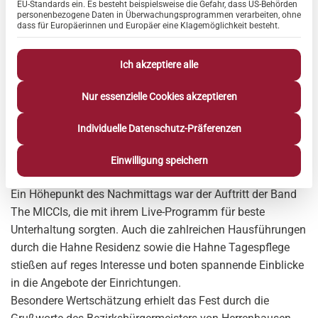
EU-Standards ein. Es besteht beispielsweise die Gefahr, dass US-Behörden
personenbezogene Daten in Überwachungsprogrammen verarbeiten, ohne
dass für Europäerinnen und Europäer eine Klagemöglichkeit besteht.
Hannover-Stöcken, Juni 2025 – Strahlender Sonnenschein,
Ich akzeptiere alle
hochsommerliche Temperaturen und beste Stimmung: Das
Sommerfest der Hahne Residenz „Heidehaus“ war ein
Nur essenzielle Cookies akzeptieren
voller Erfolg. Rund 900 Besucherinnen und Besucher
folgten der Einladung auf das schattige und liebevoll
Individuelle Datenschutz-Präferenzen
gestaltete Gelände am Heidehaus und feierten gemeinsam
das 15-jährige Bestehen der Einrichtung.
Einwilligung speichern
Ein Höhepunkt des Nachmittags war der Auftritt der Band
The MICCIs, die mit ihrem Live-Programm für beste
Unterhaltung sorgten. Auch die zahlreichen Hausführungen
durch die Hahne Residenz sowie die Hahne Tagespflege
stießen auf reges Interesse und boten spannende Einblicke
in die Angebote der Einrichtungen.
Besondere Wertschätzung erhielt das Fest durch die