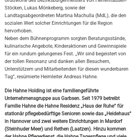
Grußworte des Bezirksbürgermeisters von Herrenhausen-
Stöcken, Lukas Mönkeberg, sowie der
Landtagsabgeordneten Martina Machulla (MdL), die den
sozialen Wert solcher Einrichtungen für die Region
hervorhoben.
Neben dem Bühnenprogramm sorgten Beratungsstände,
kulinarische Angebote, Kinderaktionen und Gewinnspiele
für ein rundum gelungenes Fest. „Wir sind begeistert von
der tollen Resonanz und danken allen Besuchern,
Unterstützern und Mitarbeitenden für diesen wunderbaren
Tag“, resümierte Heimleiter Andreas Hahne.
Die Hahne Holding ist eine familiengeführte
Unternehmensgruppe aus Garbsen. Seit 1979 betreibt
Familie Hahne die Hahne Residenz „Haus der Ruhe“ für
stationär pflegebedürftige Senioren sowie das „Heidehaus“
in Hannover und zwei weitere Einrichtungen in Mardorf
(Steinhuder Meer) und Rethen (Laatzen). Hinzu kommen
der Hahne Pflegedienst, die Hahne Tagespflege und viele